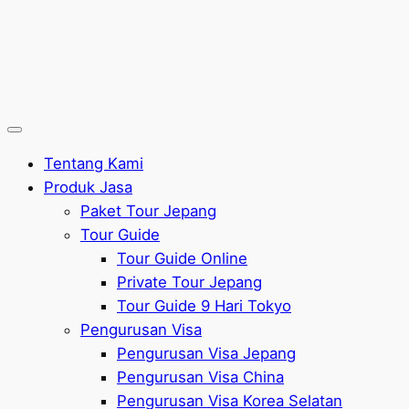
Tentang Kami
Produk Jasa
Paket Tour Jepang
Tour Guide
Tour Guide Online
Private Tour Jepang
Tour Guide 9 Hari Tokyo
Pengurusan Visa
Pengurusan Visa Jepang
Pengurusan Visa China
Pengurusan Visa Korea Selatan