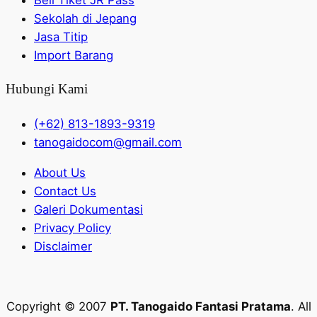
Sekolah di Jepang
Jasa Titip
Import Barang
Hubungi Kami
(+62) 813-1893-9319
tanogaidocom@gmail.com
About Us
Contact Us
Galeri Dokumentasi
Privacy Policy
Disclaimer
Copyright © 2007
PT. Tanogaido Fantasi Pratama
. All