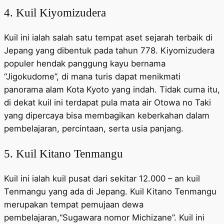
4. Kuil Kiyomizudera
Kuil ini ialah salah satu tempat aset sejarah terbaik di
Jepang yang dibentuk pada tahun 778. Kiyomizudera
populer hendak panggung kayu bernama
“Jigokudome”, di mana turis dapat menikmati
panorama alam Kota Kyoto yang indah. Tidak cuma itu,
di dekat kuil ini terdapat pula mata air Otowa no Taki
yang dipercaya bisa membagikan keberkahan dalam
pembelajaran, percintaan, serta usia panjang.
5. Kuil Kitano Tenmangu
Kuil ini ialah kuil pusat dari sekitar 12.000 – an kuil
Tenmangu yang ada di Jepang. Kuil Kitano Tenmangu
merupakan tempat pemujaan dewa
pembelajaran,“Sugawara nomor Michizane”. Kuil ini