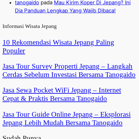
tanogaido
pada
Mau Kirim Koper Di Jepang? Ini
Dia Panduan Lengkap Yang Wajib Dibaca!
Informasi Wisata Jepang
10 Rekomendasi Wisata Jepang Paling
Populer
Jasa Tour Survey Properti Jepang – Langkah
Cerdas Sebelum Investasi Bersama Tanogaido
Jasa Sewa Pocket WiFi Jepang – Internet
Cepat & Praktis Bersama Tanogaido
Jasa Tour Guide Online Jepang – Eksplorasi
Jepang Lebih Mudah Bersama Tanogaido
Sudah Punya