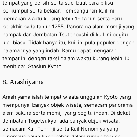
tempat yang bersih serta suci buat para biksu
berkumpul serta belajar. Pembangunan kuil ini
memakan waktu kurang lebih 19 tahun serta baru
berakhir pada tahun 1255. Panorama alam momiji yang
nampak dari Jembatan Tsutenbashi di kuil ini begitu
luar biasa. Tidak hanya itu, kuil ini pula populer dengan
halamannya yang indah. Kamu dapat mengarah
tempat ini dengan taksi dalam waktu kurang lebih 10
menit dari Stasiun Kyoto.
8. Arashiyama
Arashiyama ialah tempat wisata unggulan Kyoto yang
mempunyai banyak objek wisata, semacam panorama
alam sakura serta momiji yang begitu indah. Di dekat
Jembatan Togetsukyo, ada banyak objek wisata,
semacam Kuil Tenrinji serta Kuil Nonomiya yang
dipercaya bawa keberkahan dalam rumah tangga.