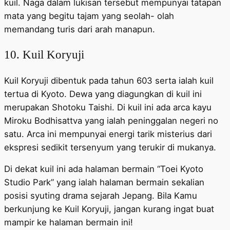
kuil. Naga dalam lukisan tersebut mempunyai tatapan
mata yang begitu tajam yang seolah- olah
memandang turis dari arah manapun.
10. Kuil Koryuji
Kuil Koryuji dibentuk pada tahun 603 serta ialah kuil
tertua di Kyoto. Dewa yang diagungkan di kuil ini
merupakan Shotoku Taishi. Di kuil ini ada arca kayu
Miroku Bodhisattva yang ialah peninggalan negeri no
satu. Arca ini mempunyai energi tarik misterius dari
ekspresi sedikit tersenyum yang terukir di mukanya.
Di dekat kuil ini ada halaman bermain “Toei Kyoto
Studio Park” yang ialah halaman bermain sekalian
posisi syuting drama sejarah Jepang. Bila Kamu
berkunjung ke Kuil Koryuji, jangan kurang ingat buat
mampir ke halaman bermain ini!