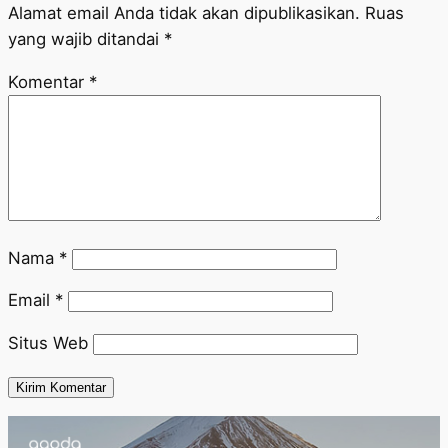
Alamat email Anda tidak akan dipublikasikan.
Ruas
yang wajib ditandai
*
Komentar
*
Nama
*
Email
*
Situs Web