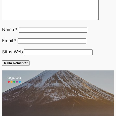
Nama
*
Email
*
Situs Web