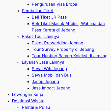
Pengurusan Visa Eropa
Pembelian Tiket
Beli Tiket JR Pass
Beli Tiket Masuk Atraksi, Wahana dan
Pass Kereta di Jepang
Paket Tour Lainnya
Paket Prewedding Jepang
Tour Survey Property di Jepang
Tour Hunting Barang Koleksi di Jepang
Layanan Jasa Lainnya
Sewa Wifi Jepang
Sewa Mobil dan Bus
Jastip Jepang
Jasa Import Jepang
Lowongan Kerja
Destinasi Wisata
Pantai & Pulau