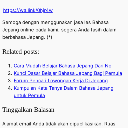
https://wa.link/0hjr4w
Semoga dengan menggunakan jasa les Bahasa
Jepang online pada kami, segera Anda fasih dalam
berbahasa Jepang. (*)
Related posts:
Cara Mudah Belajar Bahasa Jepang Dari Nol
Kunci Dasar Belajar Bahasa Jepang Bagi Pemula
Forum Pencari Lowongan Kerja Di Jepang
Kumpulan Kata Tanya Dalam Bahasa Jepang
untuk Pemula
Tinggalkan Balasan
Alamat email Anda tidak akan dipublikasikan.
Ruas