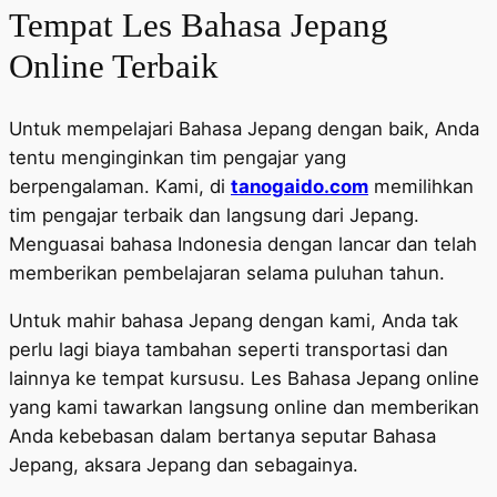
Tempat Les Bahasa Jepang
Online Terbaik
Untuk mempelajari Bahasa Jepang dengan baik, Anda
tentu menginginkan tim pengajar yang
berpengalaman. Kami, di
tanogaido.com
memilihkan
tim pengajar terbaik dan langsung dari Jepang.
Menguasai bahasa Indonesia dengan lancar dan telah
memberikan pembelajaran selama puluhan tahun.
Untuk mahir bahasa Jepang dengan kami, Anda tak
perlu lagi biaya tambahan seperti transportasi dan
lainnya ke tempat kursusu. Les Bahasa Jepang online
yang kami tawarkan langsung online dan memberikan
Anda kebebasan dalam bertanya seputar Bahasa
Jepang, aksara Jepang dan sebagainya.