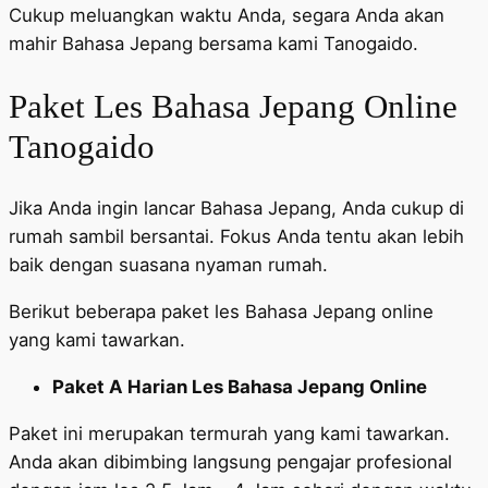
Cukup meluangkan waktu Anda, segara Anda akan
mahir Bahasa Jepang bersama kami Tanogaido.
Paket Les Bahasa Jepang Online
Tanogaido
Jika Anda ingin lancar Bahasa Jepang, Anda cukup di
rumah sambil bersantai. Fokus Anda tentu akan lebih
baik dengan suasana nyaman rumah.
Berikut beberapa paket les Bahasa Jepang online
yang kami tawarkan.
Paket A Harian Les Bahasa Jepang Online
Paket ini merupakan termurah yang kami tawarkan.
Anda akan dibimbing langsung pengajar profesional