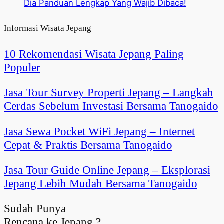
Dia Panduan Lengkap Yang Wajib Dibaca!
Informasi Wisata Jepang
10 Rekomendasi Wisata Jepang Paling
Populer
Jasa Tour Survey Properti Jepang – Langkah
Cerdas Sebelum Investasi Bersama Tanogaido
Jasa Sewa Pocket WiFi Jepang – Internet
Cepat & Praktis Bersama Tanogaido
Jasa Tour Guide Online Jepang – Eksplorasi
Jepang Lebih Mudah Bersama Tanogaido
Sudah Punya
Rencana ke Jepang ?