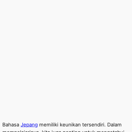
Bahasa
Jepang
memiliki keunikan tersendiri. Dalam