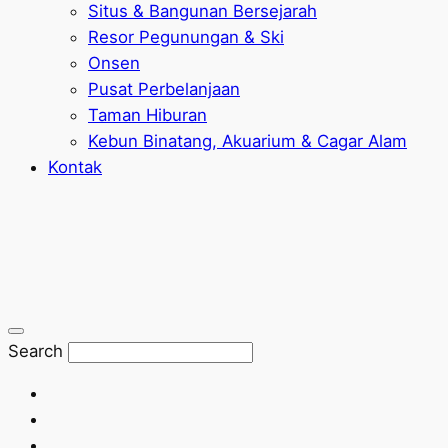
Situs & Bangunan Bersejarah
Resor Pegunungan & Ski
Onsen
Pusat Perbelanjaan
Taman Hiburan
Kebun Binatang, Akuarium & Cagar Alam
Kontak
Search