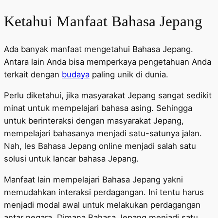
Ketahui Manfaat Bahasa Jepang
Ada banyak manfaat mengetahui Bahasa Jepang.
Antara lain Anda bisa memperkaya pengetahuan Anda
terkait dengan
budaya
paling unik di dunia.
Perlu diketahui, jika masyarakat Jepang sangat sedikit
minat untuk mempelajari bahasa asing. Sehingga
untuk berinteraksi dengan masyarakat Jepang,
mempelajari bahasanya menjadi satu-satunya jalan.
Nah, les Bahasa Jepang online menjadi salah satu
solusi untuk lancar bahasa Jepang.
Manfaat lain mempelajari Bahasa Jepang yakni
memudahkan interaksi perdagangan. Ini tentu harus
menjadi modal awal untuk melakukan perdagangan
antar negara. Dimana Bahasa Jepang menjadi satu