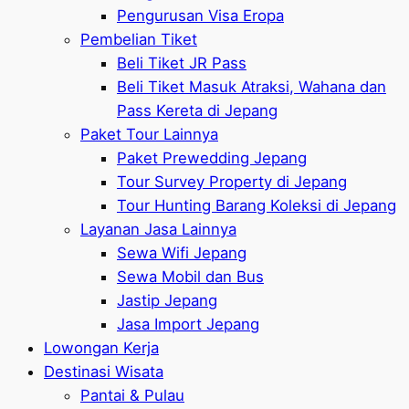
Pengurusan Visa Eropa
Pembelian Tiket
Beli Tiket JR Pass
Beli Tiket Masuk Atraksi, Wahana dan
Pass Kereta di Jepang
Paket Tour Lainnya
Paket Prewedding Jepang
Tour Survey Property di Jepang
Tour Hunting Barang Koleksi di Jepang
Layanan Jasa Lainnya
Sewa Wifi Jepang
Sewa Mobil dan Bus
Jastip Jepang
Jasa Import Jepang
Lowongan Kerja
Destinasi Wisata
Pantai & Pulau