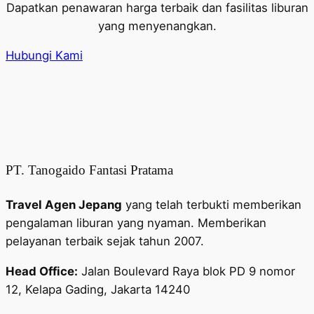
Dapatkan penawaran harga terbaik dan fasilitas liburan
yang menyenangkan.
Hubungi Kami
PT. Tanogaido Fantasi Pratama
Travel Agen Jepang
yang telah terbukti memberikan
pengalaman liburan yang nyaman. Memberikan
pelayanan terbaik sejak tahun 2007.
Head Office:
Jalan Boulevard Raya blok PD 9 nomor
12, Kelapa Gading, Jakarta 14240