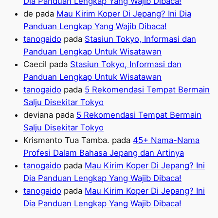
Dia Panduan Lengkap Yang Wajib Dibaca!
de
pada
Mau Kirim Koper Di Jepang? Ini Dia
Panduan Lengkap Yang Wajib Dibaca!
tanogaido
pada
Stasiun Tokyo, Informasi dan
Panduan Lengkap Untuk Wisatawan
Caecil
pada
Stasiun Tokyo, Informasi dan
Panduan Lengkap Untuk Wisatawan
tanogaido
pada
5 Rekomendasi Tempat Bermain
Salju Disekitar Tokyo
deviana
pada
5 Rekomendasi Tempat Bermain
Salju Disekitar Tokyo
Krismanto Tua Tamba.
pada
45+ Nama-Nama
Profesi Dalam Bahasa Jepang dan Artinya
tanogaido
pada
Mau Kirim Koper Di Jepang? Ini
Dia Panduan Lengkap Yang Wajib Dibaca!
tanogaido
pada
Mau Kirim Koper Di Jepang? Ini
Dia Panduan Lengkap Yang Wajib Dibaca!