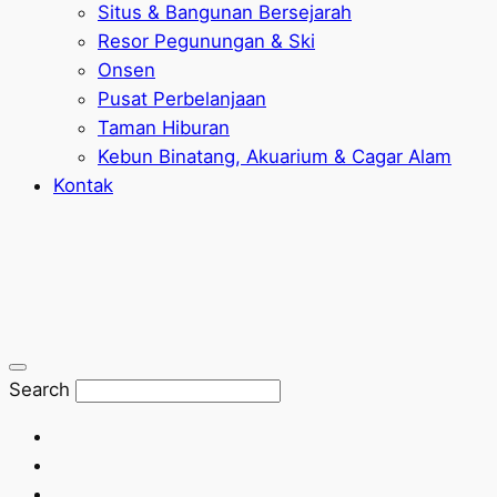
Situs & Bangunan Bersejarah
Resor Pegunungan & Ski
Onsen
Pusat Perbelanjaan
Taman Hiburan
Kebun Binatang, Akuarium & Cagar Alam
Kontak
Search