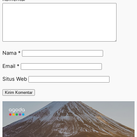
Nama
*
Email
*
Situs Web