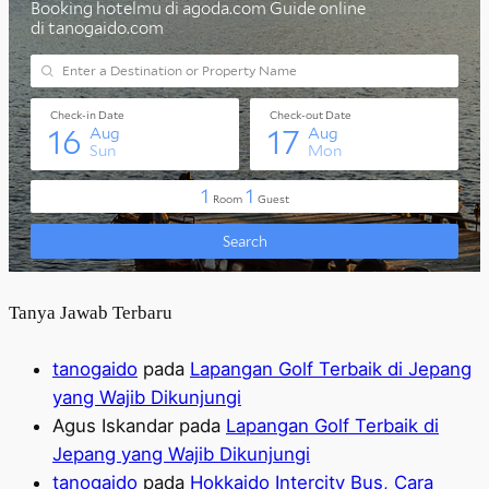
Tanya Jawab Terbaru
tanogaido
pada
Lapangan Golf Terbaik di Jepang
yang Wajib Dikunjungi
Agus Iskandar
pada
Lapangan Golf Terbaik di
Jepang yang Wajib Dikunjungi
tanogaido
pada
Hokkaido Intercity Bus, Cara