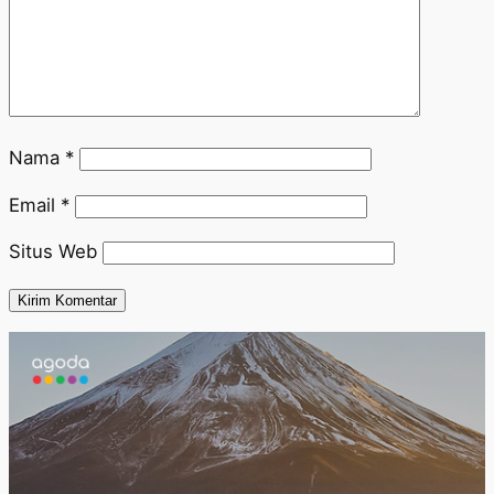
Nama
*
Email
*
Situs Web