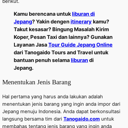
berikut.
Kamu berencana untuk
liburan di
Jepang
? Yakin dengen
itinerary
kamu?
Takut kesasar? Bingung Masalah Kirim
Koper, Pesan Taxi dan lainnya? Gunakan
Layanan Jasa
Tour Guide Jepang Online
dari Tanogaido Tours and Travel untuk
bantuan penuh selama
liburan
di
Jepang.
Menentukan Jenis Barang
Hal pertama yang harus anda lakukan adalah
menentukan jenis barang yang ingin anda impor dari
Jepang menuju Indonesia. Anda dapat berkonsultasi
langsung bersama tim dari
Tanogaido.com
untuk
membahas tentang jenis barang yang ingin anda