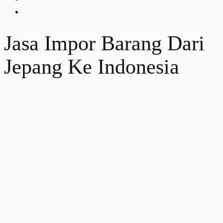
Jasa Impor Barang Dari
Jepang Ke Indonesia