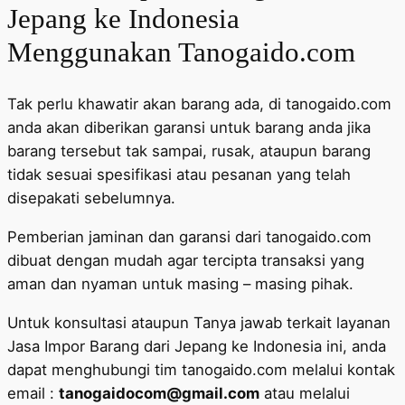
Jepang ke Indonesia
Menggunakan Tanogaido.com
Tak perlu khawatir akan barang ada, di tanogaido.com
anda akan diberikan garansi untuk barang anda jika
barang tersebut tak sampai, rusak, ataupun barang
tidak sesuai spesifikasi atau pesanan yang telah
disepakati sebelumnya.
Pemberian jaminan dan garansi dari tanogaido.com
dibuat dengan mudah agar tercipta transaksi yang
aman dan nyaman untuk masing – masing pihak.
Untuk konsultasi ataupun Tanya jawab terkait layanan
Jasa Impor Barang dari Jepang ke Indonesia ini, anda
dapat menghubungi tim tanogaido.com melalui kontak
email :
tanogaidocom@gmail.com
atau melalui