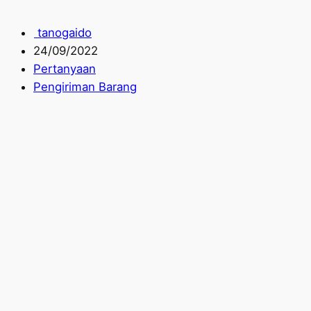
tanogaido
24/09/2022
Pertanyaan
Pengiriman Barang