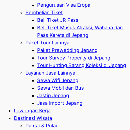
Pengurusan Visa Eropa
Pembelian Tiket
Beli Tiket JR Pass
Beli Tiket Masuk Atraksi, Wahana dan
Pass Kereta di Jepang
Paket Tour Lainnya
Paket Prewedding Jepang
Tour Survey Property di Jepang
Tour Hunting Barang Koleksi di Jepang
Layanan Jasa Lainnya
Sewa Wifi Jepang
Sewa Mobil dan Bus
Jastip Jepang
Jasa Import Jepang
Lowongan Kerja
Destinasi Wisata
Pantai & Pulau