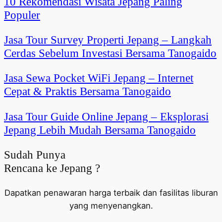
10 Rekomendasi Wisata Jepang Paling
Populer
Jasa Tour Survey Properti Jepang – Langkah
Cerdas Sebelum Investasi Bersama Tanogaido
Jasa Sewa Pocket WiFi Jepang – Internet
Cepat & Praktis Bersama Tanogaido
Jasa Tour Guide Online Jepang – Eksplorasi
Jepang Lebih Mudah Bersama Tanogaido
Sudah Punya
Rencana ke Jepang ?
Dapatkan penawaran harga terbaik dan fasilitas liburan
yang menyenangkan.