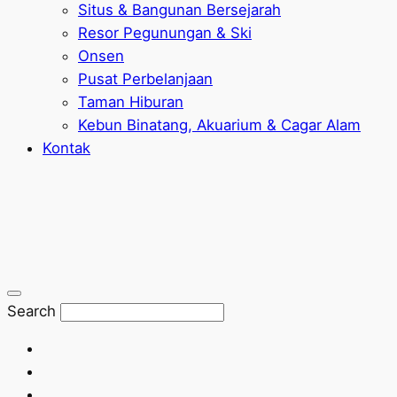
Situs & Bangunan Bersejarah
Resor Pegunungan & Ski
Onsen
Pusat Perbelanjaan
Taman Hiburan
Kebun Binatang, Akuarium & Cagar Alam
Kontak
Search