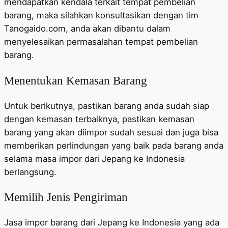
mendapatkan kendala terkait tempat pembelian
barang, maka silahkan konsultasikan dengan tim
Tanogaido.com, anda akan dibantu dalam
menyelesaikan permasalahan tempat pembelian
barang.
Menentukan Kemasan Barang
Untuk berikutnya, pastikan barang anda sudah siap
dengan kemasan terbaiknya, pastikan kemasan
barang yang akan diimpor sudah sesuai dan juga bisa
memberikan perlindungan yang baik pada barang anda
selama masa impor dari Jepang ke Indonesia
berlangsung.
Memilih Jenis Pengiriman
Jasa impor barang dari Jepang ke Indonesia yang ada