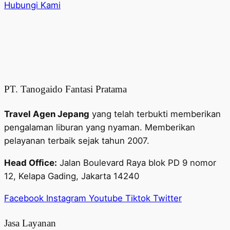
Hubungi Kami
PT. Tanogaido Fantasi Pratama
Travel Agen Jepang
yang telah terbukti memberikan
pengalaman liburan yang nyaman. Memberikan
pelayanan terbaik sejak tahun 2007.
Head Office:
Jalan Boulevard Raya blok PD 9 nomor
12, Kelapa Gading, Jakarta 14240
Facebook
Instagram
Youtube
Tiktok
Twitter
Jasa Layanan