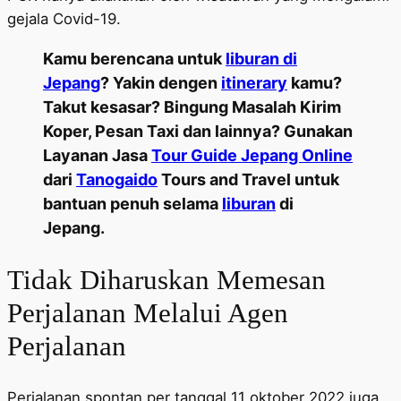
gejala Covid-19.
Kamu berencana untuk
liburan di
Jepang
? Yakin dengen
itinerary
kamu?
Takut kesasar? Bingung Masalah Kirim
Koper, Pesan Taxi dan lainnya? Gunakan
Layanan Jasa
Tour Guide Jepang Online
dari
Tanogaido
Tours and Travel untuk
bantuan penuh selama
liburan
di
Jepang.
Tidak Diharuskan Memesan
Perjalanan Melalui Agen
Perjalanan
Perjalanan spontan per tanggal 11 oktober 2022 juga