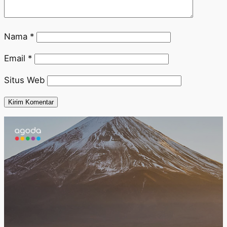
Nama
*
Email
*
Situs Web