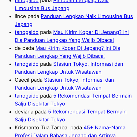
tanogaido
pada
Panduan Lengkap Naik
Limousine Bus Jepang
lince
pada
Panduan Lengkap Naik Limousine Bus
Jepang
tanogaido
pada
Mau Kirim Koper Di Jepang? Ini
Dia Panduan Lengkap Yang Wajib Dibaca!
de
pada
Mau Kirim Koper Di Jepang? Ini Dia
Panduan Lengkap Yang Wajib Dibaca!
tanogaido
pada
Stasiun Tokyo, Informasi dan
Panduan Lengkap Untuk Wisatawan
Caecil
pada
Stasiun Tokyo, Informasi dan
Panduan Lengkap Untuk Wisatawan
tanogaido
pada
5 Rekomendasi Tempat Bermain
Salju Disekitar Tokyo
deviana
pada
5 Rekomendasi Tempat Bermain
Salju Disekitar Tokyo
Krismanto Tua Tamba.
pada
45+ Nama-Nama
Profesi Dalam Bahasa Jepang dan Artinya