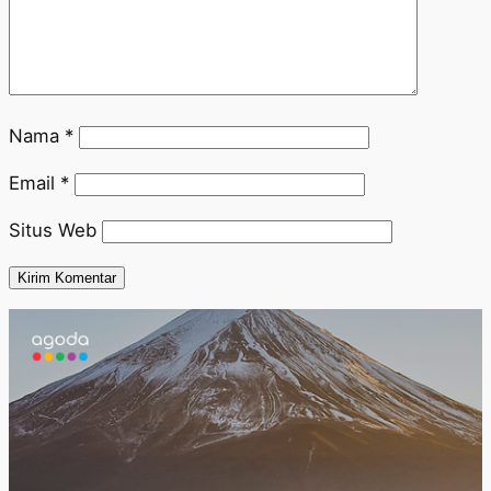
Nama
*
Email
*
Situs Web