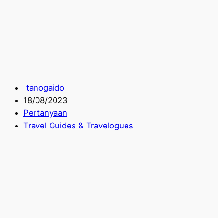
tanogaido
18/08/2023
Pertanyaan
Travel Guides & Travelogues