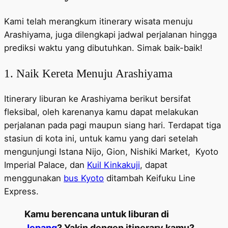
Kami telah merangkum itinerary wisata menuju
Arashiyama, juga dilengkapi jadwal perjalanan hingga
prediksi waktu yang dibutuhkan. Simak baik-baik!
1. Naik Kereta Menuju Arashiyama
Itinerary liburan ke Arashiyama berikut bersifat
fleksibal, oleh karenanya kamu dapat melakukan
perjalanan pada pagi maupun siang hari. Terdapat tiga
stasiun di kota ini, untuk kamu yang dari setelah
mengunjungi Istana Nijo, Gion, Nishiki Market, Kyoto
Imperial Palace, dan
Kuil Kinkakuji
, dapat
menggunakan
bus Kyoto
ditambah Keifuku Line
Express.
Kamu berencana untuk liburan di
Jepang
? Yakin dengen itinerary kamu?