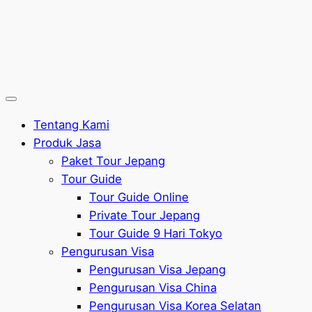
Tentang Kami
Produk Jasa
Paket Tour Jepang
Tour Guide
Tour Guide Online
Private Tour Jepang
Tour Guide 9 Hari Tokyo
Pengurusan Visa
Pengurusan Visa Jepang
Pengurusan Visa China
Pengurusan Visa Korea Selatan