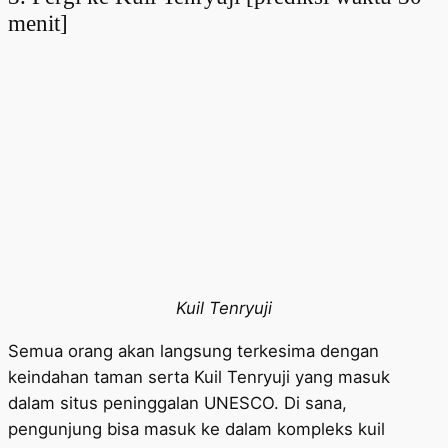
menit]
Kuil Tenryuji
Semua orang akan langsung terkesima dengan
keindahan taman serta Kuil Tenryuji yang masuk
dalam situs peninggalan UNESCO. Di sana,
pengunjung bisa masuk ke dalam kompleks kuil