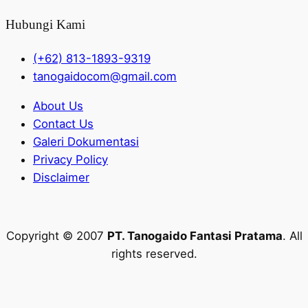
Hubungi Kami
(+62) 813-1893-9319
tanogaidocom@gmail.com
About Us
Contact Us
Galeri Dokumentasi
Privacy Policy
Disclaimer
Copyright © 2007
PT. Tanogaido Fantasi Pratama
. All
rights reserved.