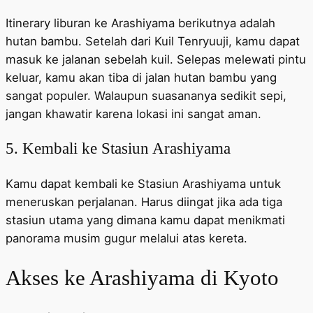
Itinerary liburan ke Arashiyama berikutnya adalah
hutan bambu. Setelah dari Kuil Tenryuuji, kamu dapat
masuk ke jalanan sebelah kuil. Selepas melewati pintu
keluar, kamu akan tiba di jalan hutan bambu yang
sangat populer. Walaupun suasananya sedikit sepi,
jangan khawatir karena lokasi ini sangat aman.
5. Kembali ke Stasiun Arashiyama
Kamu dapat kembali ke Stasiun Arashiyama untuk
meneruskan perjalanan. Harus diingat jika ada tiga
stasiun utama yang dimana kamu dapat menikmati
panorama musim gugur melalui atas kereta.
Akses ke Arashiyama di Kyoto