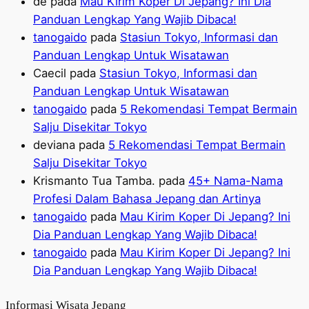
de
pada
Mau Kirim Koper Di Jepang? Ini Dia
Panduan Lengkap Yang Wajib Dibaca!
tanogaido
pada
Stasiun Tokyo, Informasi dan
Panduan Lengkap Untuk Wisatawan
Caecil
pada
Stasiun Tokyo, Informasi dan
Panduan Lengkap Untuk Wisatawan
tanogaido
pada
5 Rekomendasi Tempat Bermain
Salju Disekitar Tokyo
deviana
pada
5 Rekomendasi Tempat Bermain
Salju Disekitar Tokyo
Krismanto Tua Tamba.
pada
45+ Nama-Nama
Profesi Dalam Bahasa Jepang dan Artinya
tanogaido
pada
Mau Kirim Koper Di Jepang? Ini
Dia Panduan Lengkap Yang Wajib Dibaca!
tanogaido
pada
Mau Kirim Koper Di Jepang? Ini
Dia Panduan Lengkap Yang Wajib Dibaca!
Informasi Wisata Jepang