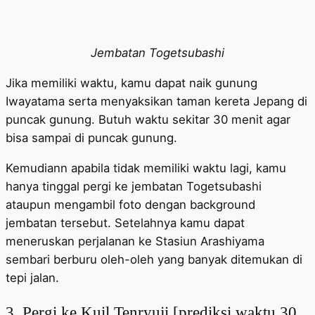
Jembatan Togetsubashi
Jika memiliki waktu, kamu dapat naik gunung
Iwayatama serta menyaksikan taman kereta Jepang di
puncak gunung. Butuh waktu sekitar 30 menit agar
bisa sampai di puncak gunung.
Kemudiann apabila tidak memiliki waktu lagi, kamu
hanya tinggal pergi ke jembatan Togetsubashi
ataupun mengambil foto dengan background
jembatan tersebut. Setelahnya kamu dapat
meneruskan perjalanan ke Stasiun Arashiyama
sembari berburu oleh-oleh yang banyak ditemukan di
tepi jalan.
3. Pergi ke Kuil Tenryuji [prediksi waktu 30