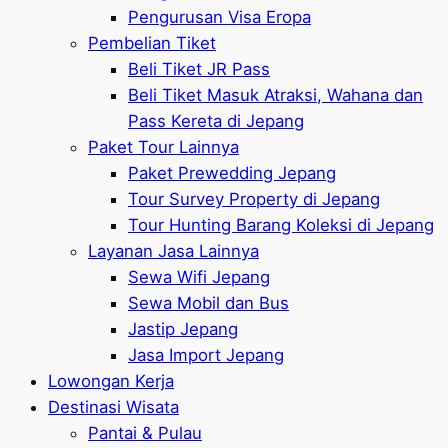
Pengurusan Visa Eropa
Pembelian Tiket
Beli Tiket JR Pass
Beli Tiket Masuk Atraksi, Wahana dan
Pass Kereta di Jepang
Paket Tour Lainnya
Paket Prewedding Jepang
Tour Survey Property di Jepang
Tour Hunting Barang Koleksi di Jepang
Layanan Jasa Lainnya
Sewa Wifi Jepang
Sewa Mobil dan Bus
Jastip Jepang
Jasa Import Jepang
Lowongan Kerja
Destinasi Wisata
Pantai & Pulau