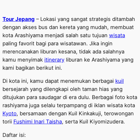
Tour Jepang
– Lokasi yang sangat strategis ditambah
dengan akses bus dan kereta yang mudah, membuat
kota Arashiyama menjadi salah satu tujuan
wisata
paling favorit bagi para wisatawan. Jika ingin
merencanakan liburan kesana, tidak ada salahnya
kamu menyimak
itinerary
liburan ke Arashiyama yang
kami bagikan berikut ini.
Di kota ini, kamu dapat menemukan berbagai
kuil
bersejarah yang dilengkapi oleh taman hias yang
ditujukan para saudagar di era dulu. Berbagai foto kota
rashiyama juga selalu terpampang di iklan wisata kota
Kyoto
, bersamaan dengan Kuil Kinkakuji, terowongan
torii
Fushimi Inari Taisha
, serta Kuil Kiyomizudera.
Daftar isi: