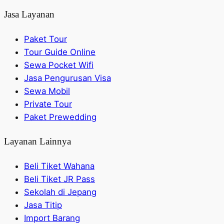
Jasa Layanan
Paket Tour
Tour Guide Online
Sewa Pocket Wifi
Jasa Pengurusan Visa
Sewa Mobil
Private Tour
Paket Prewedding
Layanan Lainnya
Beli Tiket Wahana
Beli Tiket JR Pass
Sekolah di Jepang
Jasa Titip
Import Barang