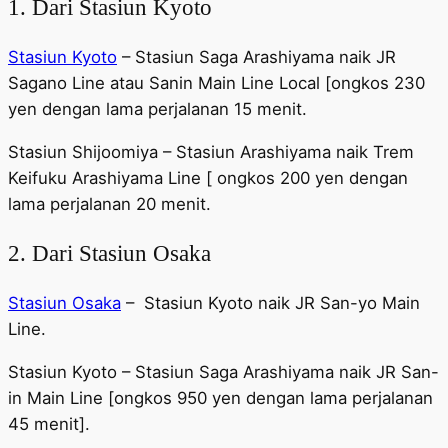
1. Dari Stasiun Kyoto
Stasiun Kyoto
– Stasiun Saga Arashiyama naik JR
Sagano Line atau Sanin Main Line Local [ongkos 230
yen dengan lama perjalanan 15 menit.
Stasiun Shijoomiya – Stasiun Arashiyama naik Trem
Keifuku Arashiyama Line [ ongkos 200 yen dengan
lama perjalanan 20 menit.
2. Dari Stasiun Osaka
Stasiun Osaka
– Stasiun Kyoto naik JR San-yo Main
Line.
Stasiun Kyoto – Stasiun Saga Arashiyama naik JR San-
in Main Line [ongkos 950 yen dengan lama perjalanan
45 menit].