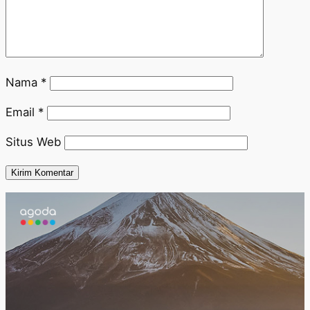
Nama
*
Email
*
Situs Web