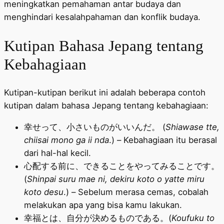
meningkatkan pemahaman antar budaya dan
menghindari kesalahpahaman dan konflik budaya.
Kutipan Bahasa Jepang tentang
Kebahagiaan
Kutipan-kutipan berikut ini adalah beberapa contoh
kutipan dalam bahasa Jepang tentang kebahagiaan:
幸せって、小さいものがいいんだ。 (
Shiawase tte,
chiisai mono ga ii nda
.) – Kebahagiaan itu berasal
dari hal-hal kecil.
心配する前に、できることをやってみることです。
(
Shinpai suru mae ni, dekiru koto o yatte miru
koto desu
.) – Sebelum merasa cemas, cobalah
melakukan apa yang bisa kamu lakukan.
幸福とは、自分が決めるものである。(
Koufuku to