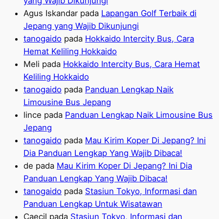
yang Wajib Dikunjungi
Agus Iskandar
pada
Lapangan Golf Terbaik di
Jepang yang Wajib Dikunjungi
tanogaido
pada
Hokkaido Intercity Bus, Cara
Hemat Keliling Hokkaido
Meli
pada
Hokkaido Intercity Bus, Cara Hemat
Keliling Hokkaido
tanogaido
pada
Panduan Lengkap Naik
Limousine Bus Jepang
lince
pada
Panduan Lengkap Naik Limousine Bus
Jepang
tanogaido
pada
Mau Kirim Koper Di Jepang? Ini
Dia Panduan Lengkap Yang Wajib Dibaca!
de
pada
Mau Kirim Koper Di Jepang? Ini Dia
Panduan Lengkap Yang Wajib Dibaca!
tanogaido
pada
Stasiun Tokyo, Informasi dan
Panduan Lengkap Untuk Wisatawan
Caecil
pada
Stasiun Tokyo, Informasi dan