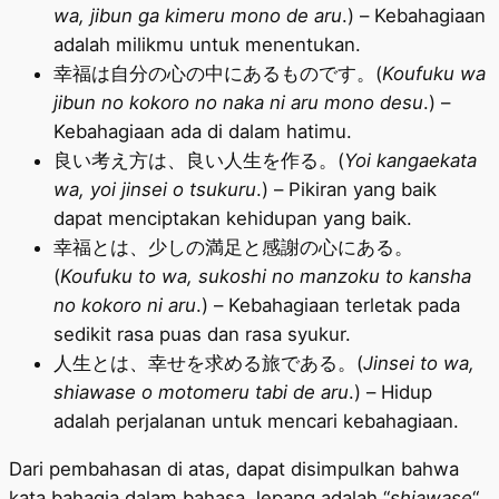
wa, jibun ga kimeru mono de aru
.) – Kebahagiaan
adalah milikmu untuk menentukan.
幸福は自分の心の中にあるものです。(
Koufuku wa
jibun no kokoro no naka ni aru mono desu
.) –
Kebahagiaan ada di dalam hatimu.
良い考え方は、良い人生を作る。(
Yoi kangaekata
wa, yoi jinsei o tsukuru
.) – Pikiran yang baik
dapat menciptakan kehidupan yang baik.
幸福とは、少しの満足と感謝の心にある。
(
Koufuku to wa, sukoshi no manzoku to kansha
no kokoro ni aru
.) – Kebahagiaan terletak pada
sedikit rasa puas dan rasa syukur.
人生とは、幸せを求める旅である。(
Jinsei to wa,
shiawase o motomeru tabi de aru
.) – Hidup
adalah perjalanan untuk mencari kebahagiaan.
Dari pembahasan di atas, dapat disimpulkan bahwa
kata bahagia dalam bahasa Jepang adalah “
shiawase
“.