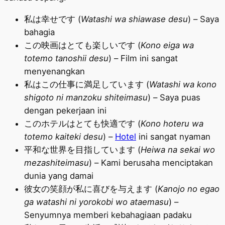
私は幸せです (
Watashi wa shiawase desu
) – Saya
bahagia
この映画はとても楽しいです (
Kono eiga wa
totemo tanoshii desu
) – Film ini sangat
menyenangkan
私はこの仕事に満足しています (
Watashi wa kono
shigoto ni manzoku shiteimasu
) – Saya puas
dengan pekerjaan ini
このホテルはとても快適です (
Kono hoteru wa
totemo kaiteki desu
) –
Hotel
ini sangat nyaman
平和な世界を目指しています (
Heiwa na sekai wo
mezashiteimasu
) – Kami berusaha menciptakan
dunia yang damai
彼女の笑顔が私に喜びを与えます (
Kanojo no egao
ga watashi ni yorokobi wo ataemasu
) –
Senyumnya memberi kebahagiaan padaku