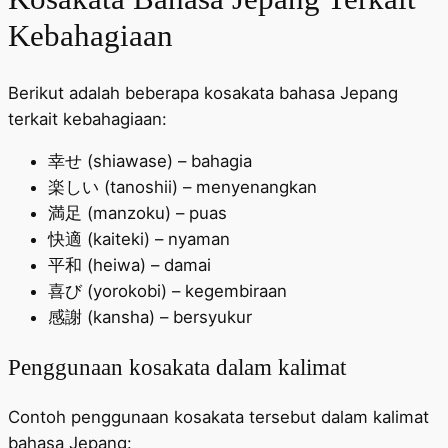
Kebahagiaan
Berikut adalah beberapa kosakata bahasa Jepang
terkait kebahagiaan:
幸せ (shiawase) – bahagia
楽しい (tanoshii) – menyenangkan
満足 (manzoku) – puas
快適 (kaiteki) – nyaman
平和 (heiwa) – damai
喜び (yorokobi) – kegembiraan
感謝 (kansha) – bersyukur
Penggunaan kosakata dalam kalimat
Contoh penggunaan kosakata tersebut dalam kalimat
bahasa Jepang: