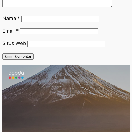
Nama
*
Email
*
Situs Web