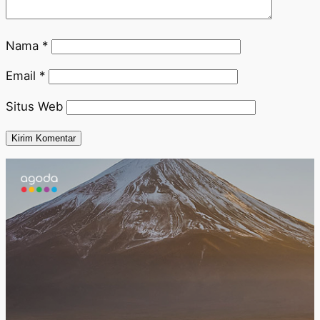
Nama
*
Email
*
Situs Web