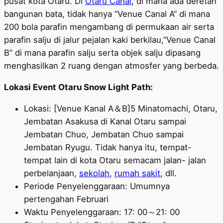
pusat kota Otaru. Di
Otaru Canal
, di mana ada deretan
bangunan bata, tidak hanya “Venue Canal A” di mana
200 bola parafin mengambang di permukaan air serta
parafin salju di jalur pejalan kaki berkilau,”Venue Canal
B” di mana parafin salju serta objek salju dipasang
menghasilkan 2 ruang dengan atmosfer yang berbeda.
Lokasi Event Otaru Snow Light Path:
Lokasi: [Venue Kanal A＆B]5 Minatomachi, Otaru,
Jembatan Asakusa di Kanal Otaru sampai
Jembatan Chuo, Jembatan Chuo sampai
Jembatan Ryugu. Tidak hanya itu, tempat-
tempat lain di kota Otaru semacam jalan- jalan
perbelanjaan,
sekolah
,
rumah sakit
, dll.
Periode Penyelenggaraan: Umumnya
pertengahan Februari
Waktu Penyelenggaraan: 17: 00～21: 00