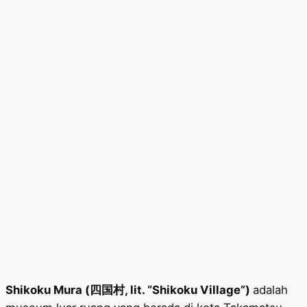
Shikoku Mura (四国村, lit. “Shikoku Village”)
adalah