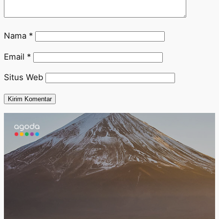
Nama
*
Email
*
Situs Web