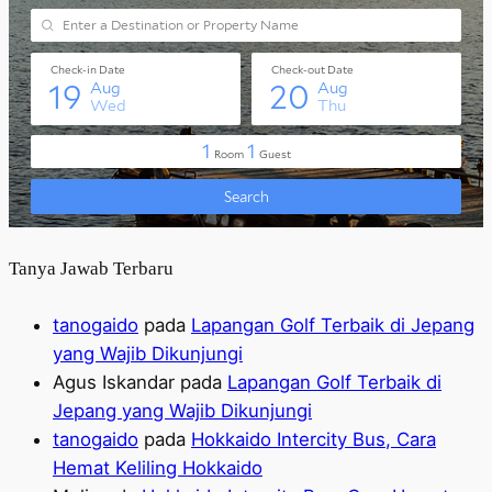
Tanya Jawab Terbaru
tanogaido
pada
Lapangan Golf Terbaik di Jepang
yang Wajib Dikunjungi
Agus Iskandar
pada
Lapangan Golf Terbaik di
Jepang yang Wajib Dikunjungi
tanogaido
pada
Hokkaido Intercity Bus, Cara
Hemat Keliling Hokkaido