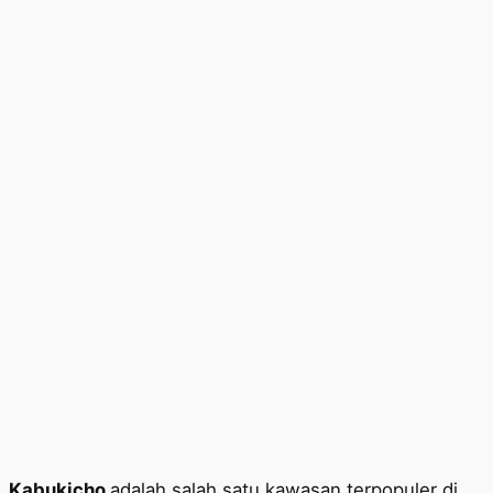
Kabukicho
adalah salah satu kawasan terpopuler di