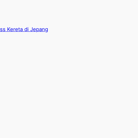
ass Kereta di Jepang