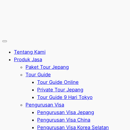
Tentang Kami
Produk Jasa
Paket Tour Jepang
Tour Guide
Tour Guide Online
Private Tour Jepang
Tour Guide 9 Hari Tokyo
Pengurusan Visa
Pengurusan Visa Jepang
Pengurusan Visa China
Pengurusan Visa Korea Selatan