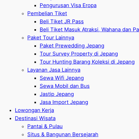
Pengurusan Visa Eropa
Pembelian Tiket
Beli Tiket JR Pass
Beli Tiket Masuk Atraksi, Wahana dan P
Paket Tour Lainnya
Paket Prewedding Jepang
Tour Survey Property di Jepang
Tour Hunting Barang Koleksi di Jepang
Layanan Jasa Lainnya
Sewa Wifi Jepang
Sewa Mobil dan Bus
Jastip Jepang
Jasa Import Jepang
Lowongan Kerja
Destinasi Wisata
Pantai & Pulau
Situs & Bangunan Bersejarah