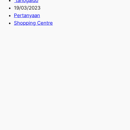
tanogaido
19/03/2023
Pertanyaan
Shopping Centre