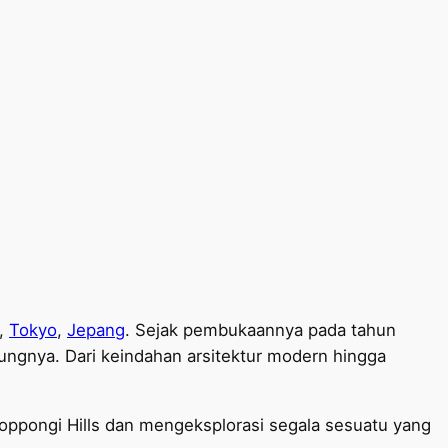
i,
Tokyo
,
Jepang
. Sejak pembukaannya pada tahun
ungnya. Dari keindahan arsitektur modern hingga
ppongi Hills dan mengeksplorasi segala sesuatu yang