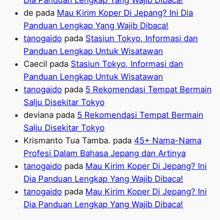
Dia Panduan Lengkap Yang Wajib Dibaca!
de
pada
Mau Kirim Koper Di Jepang? Ini Dia
Panduan Lengkap Yang Wajib Dibaca!
tanogaido
pada
Stasiun Tokyo, Informasi dan
Panduan Lengkap Untuk Wisatawan
Caecil
pada
Stasiun Tokyo, Informasi dan
Panduan Lengkap Untuk Wisatawan
tanogaido
pada
5 Rekomendasi Tempat Bermain
Salju Disekitar Tokyo
deviana
pada
5 Rekomendasi Tempat Bermain
Salju Disekitar Tokyo
Krismanto Tua Tamba.
pada
45+ Nama-Nama
Profesi Dalam Bahasa Jepang dan Artinya
tanogaido
pada
Mau Kirim Koper Di Jepang? Ini
Dia Panduan Lengkap Yang Wajib Dibaca!
tanogaido
pada
Mau Kirim Koper Di Jepang? Ini
Dia Panduan Lengkap Yang Wajib Dibaca!