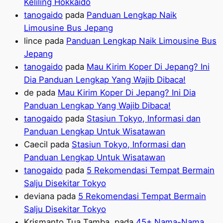
Keliling Hokkaido
tanogaido
pada
Panduan Lengkap Naik
Limousine Bus Jepang
lince
pada
Panduan Lengkap Naik Limousine Bus
Jepang
tanogaido
pada
Mau Kirim Koper Di Jepang? Ini
Dia Panduan Lengkap Yang Wajib Dibaca!
de
pada
Mau Kirim Koper Di Jepang? Ini Dia
Panduan Lengkap Yang Wajib Dibaca!
tanogaido
pada
Stasiun Tokyo, Informasi dan
Panduan Lengkap Untuk Wisatawan
Caecil
pada
Stasiun Tokyo, Informasi dan
Panduan Lengkap Untuk Wisatawan
tanogaido
pada
5 Rekomendasi Tempat Bermain
Salju Disekitar Tokyo
deviana
pada
5 Rekomendasi Tempat Bermain
Salju Disekitar Tokyo
Krismanto Tua Tamba.
pada
45+ Nama-Nama