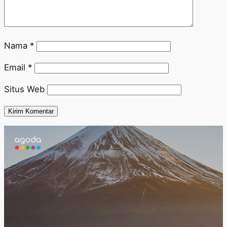
Nama
*
Email
*
Situs Web